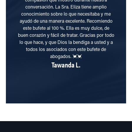
compasión que mostró durante nuestra
conversación. La Sra. Eliza tiene amplio
ac
conocimiento sobre lo que necesitaba y me
ayudó de una manera excelente. Recomiendo
este bufete al 100 %. Ella es muy dulce, de
buen corazón y fácil de tratar. Gracias por todo
lo que hace, y que Dios la bendiga a usted y a
todos los asociados con este bufete de
abogados. 💓💓
Tawanda L.