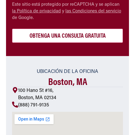
CAPTCHA
Este sitio está protegido por reCAPTCHA y se aplican
la Política de privacidad
y
las Condiciones del servicio
de Google.
UBICACIÓN DE LA OFICINA
Boston, MA
100 Hano St #16,
Boston, MA 02134
(888) 791-9135