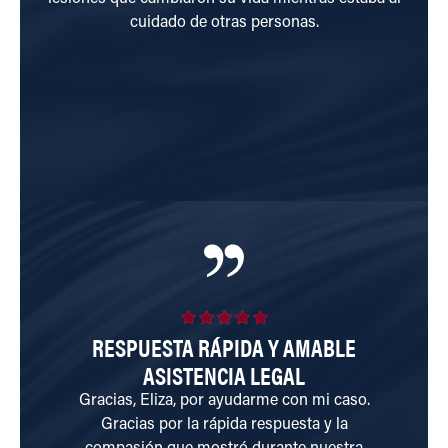
cuidado de otras personas.
De
(PTSD
a
RESPUESTA RÁPIDA Y AMABLE
S
ASISTENCIA LEGAL
Gracias, Eliza, por ayudarme con mi caso.
Gracias por la rápida respuesta y la
Le