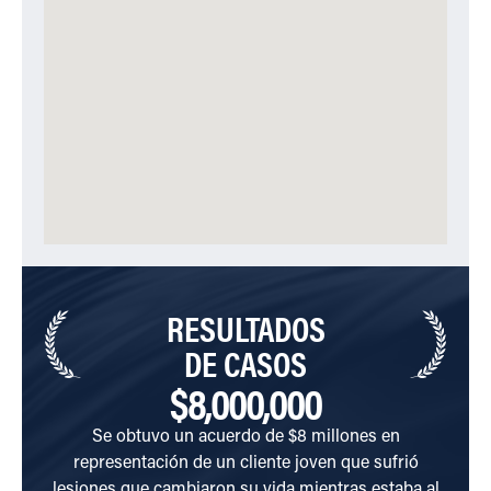
RESULTADOS
DE CASOS
$8,000,000
Se obtuvo un acuerdo de $8 millones en
Se ot
representación de un cliente joven que sufrió
en l
lesiones que cambiaron su vida mientras estaba al
un p