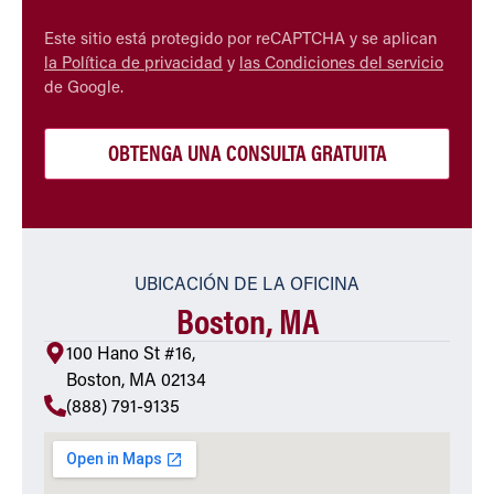
CAPTCHA
Este sitio está protegido por reCAPTCHA y se aplican
la Política de privacidad
y
las Condiciones del servicio
de Google.
UBICACIÓN DE LA OFICINA
Boston, MA
100 Hano St #16,
Boston, MA 02134
(888) 791-9135