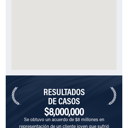
RESULTADOS
DE CASOS
$8,000,000
Se obtuvo un acuerdo de $8 millones en
Se ot
representación de un cliente joven que sufrió
en l