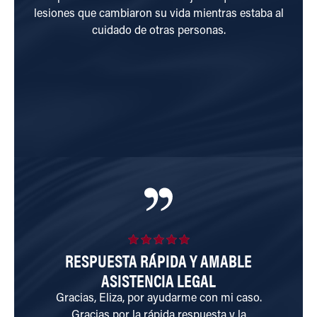
lesiones que cambiaron su vida mientras estaba al
un p
cuidado de otras personas.
De
(PTSD
a
RESPUESTA RÁPIDA Y AMABLE
S
ASISTENCIA LEGAL
Gracias, Eliza, por ayudarme con mi caso.
Gracias por la rápida respuesta y la
Le